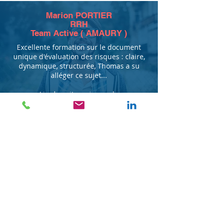
Marion PORTIER
RRH
Team Active ( AMAURY )
Excellente formation sur le document
unique d'évaluation des risques : claire,
dynamique, structurée, Thomas a su
alléger ce sujet...
Lire la suite:
avis google
Valentin DARBON
Chargé d'affaires
EMALEC
Thomas s'adapte à son auditoire comme
un véritable chef d'orchestre, très à
l'écoute.
Je conseille sans hésiter pour qui
voudrait manager efficacement...