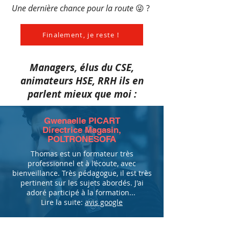
Une dernière chance pour la route
😜 ?
Finalement, je reste !
Managers, élus du CSE,
animateurs HSE, RRH ils en
parlent mieux que moi :
Gwenaelle PICART
Directrice Magasin,
POLTRONESOFA
Thomas est un formateur très
professionnel et à l’écoute, avec
bienveillance. Très pédagogue, il est très
pertinent sur les sujets abordés. J'ai
adoré participé à la formation...
Lire la suite:
avis google