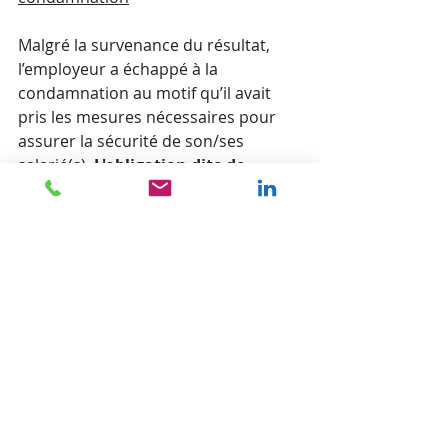
Malgré la survenance du résultat, 
l’employeur a échappé à la 
condamnation au motif qu’il avait 
pris les mesures nécessaires pour 
assurer la sécurité de son/ses 
salarié(s). 
L'obligation dite de 
résultat a basculé pour devenir 
une obligation dite de "moyens 
renforcés" 
car l'employeur doit 
prouver qu'il a bien mis en œuvre les 
mesures nécessaires à la 
préservation de la santé et de la 
sécurité de ses salariés.
Pour aller plus loin sur ce sujet, 
suivre absolument la (super) 
formation intitulée
 les clefs de la 